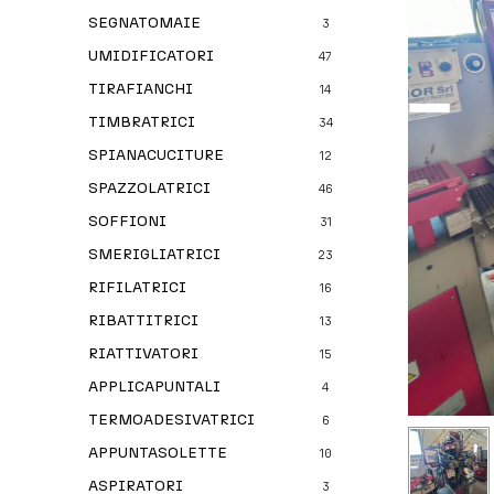
SEGNATOMAIE
3
UMIDIFICATORI
47
TIRAFIANCHI
14
TIMBRATRICI
34
SPIANACUCITURE
12
SPAZZOLATRICI
46
SOFFIONI
31
SMERIGLIATRICI
23
RIFILATRICI
16
RIBATTITRICI
13
RIATTIVATORI
15
APPLICAPUNTALI
4
TERMOADESIVATRICI
6
APPUNTASOLETTE
10
ASPIRATORI
3