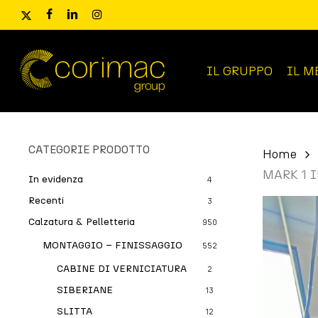
Skip
x-
facebook
linkedin
instagram
to
twitter
main
content
IL GRUPPO
IL M
Ricerca
prodotti
CATEGORIE PRODOTTO
Home
MARK 1 
In evidenza
4
Recenti
3
Calzatura & Pelletteria
950
MONTAGGIO – FINISSAGGIO
552
CABINE DI VERNICIATURA
2
SIBERIANE
13
SLITTA
12