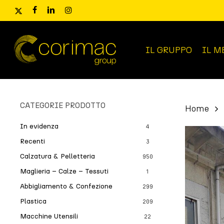
Skip
x-
facebook
linkedin
instagram
to
twitter
main
content
IL GRUPPO
IL M
Ricerca
prodotti
CATEGORIE PRODOTTO
Home
In evidenza
4
Recenti
3
Calzatura & Pelletteria
950
Maglieria – Calze – Tessuti
1
Abbigliamento & Confezione
299
Plastica
209
Macchine Utensili
22