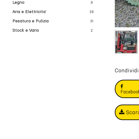
Legno
9
Aria e Elettricita’
39
Pesatura e Pulizia
31
Stock e Vario
2
Condividi
Faceboo
Scar