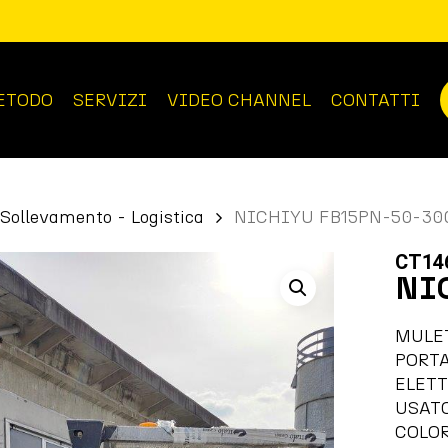
ETODO
SERVIZI
VIDEO CHANNEL
CONTATTI
Sollevamento - Logistica
NICHIYU FB15PN-50-30
CT14
NI
MULE
PORT
ELET
USAT
COLOR