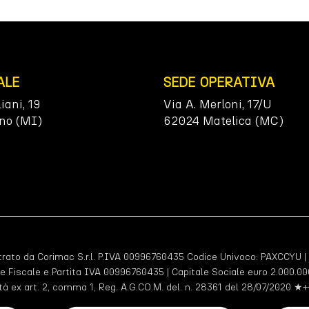
ALE
SEDE OPERATIVA
liani, 19
Via A. Merloni, 17/U
no (MI)
62024 Matelica (MC)
ato da Corimac S.r.l. P.IVA 00996760435 Codice Univoco:
PAXCCYU
|
e Fiscale e Partita IVA 00996760435 | Capitale Sociale euro 2.000.000
tà ex art. 2, comma 1, Reg. A.G.CO.M. del. n. 28361 del 28/07/2020 ★+