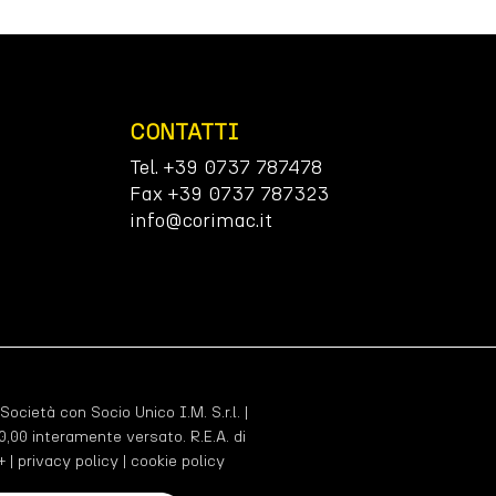
CONTATTI
Tel. +39 0737 787478
Fax +39 0737 787323
info@corimac.it
 Società con Socio Unico I.M. S.r.l. |
,00 interamente versato. R.E.A. di
+ |
privacy policy
|
cookie policy