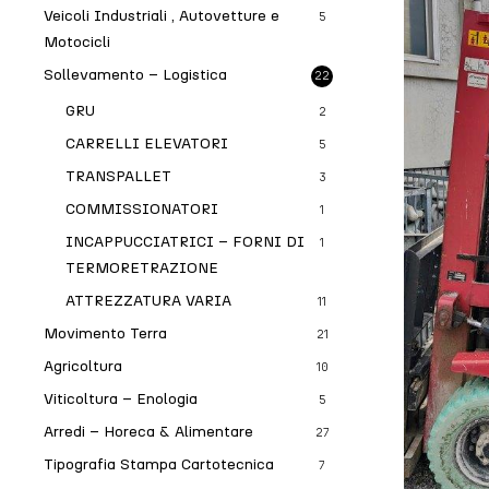
Veicoli Industriali , Autovetture e
5
Motocicli
Sollevamento – Logistica
22
GRU
2
CARRELLI ELEVATORI
5
TRANSPALLET
3
COMMISSIONATORI
1
INCAPPUCCIATRICI – FORNI DI
1
TERMORETRAZIONE
ATTREZZATURA VARIA
11
Movimento Terra
21
Agricoltura
10
Viticoltura – Enologia
5
Arredi – Horeca & Alimentare
27
Tipografia Stampa Cartotecnica
7