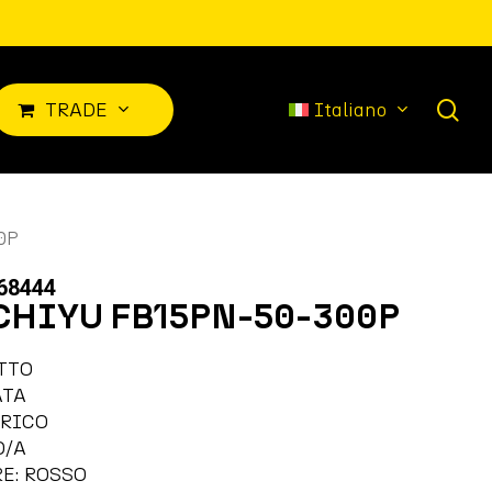
sea
T
R
A
D
E
Italiano
0P
68444
CHIYU FB15PN-50-300P
TTO
ATA
TRICO
O/A
E: ROSSO