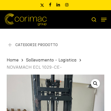
Skip
x-
facebook
linkedin
instagram
to
twitter
main
Men
content
Ricerca
search
prodotti
CATEGORIE PRODOTTO
Home
Sollevamento - Logistica
NOVAMACH ECL 1029-CE-