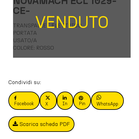
NOVAMACH ECL 1029-
CE-
VENDUTO
TRANSPALLET ELETTRICO
PORTATA
USATO/A
COLORE: ROSSO
Condividi su:
Facebook
In
Pin
X
WhatsApp
Scarica scheda PDF