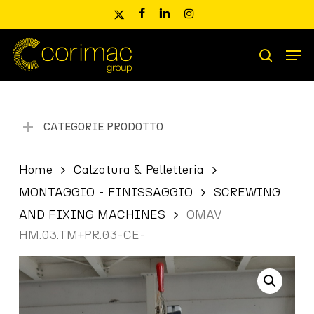
Skip
x-
facebook
linkedin
instagram
to
twitter
main
Men
content
Ricerca
search
prodotti
CATEGORIE PRODOTTO
Home
Calzatura & Pelletteria
MONTAGGIO - FINISSAGGIO
SCREWING
AND FIXING MACHINES
OMAV
HM.03.TM+PR.03-CE-