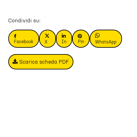
Condividi su:
Facebook
In
Pin
X
WhatsApp
Scarica scheda PDF