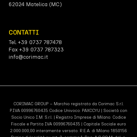
62024 Matelica (MC)
CONTATTI
Tel. +39 0737 787478
Fax +39 0737 787323
info@corimac.it
CORIMAC GROUP – Marchio registrato da Corimac S.r.l.
P.IVA 00996760435 Codice Univoco:
PAXCCYU
| Società con
Socio Unico I.M. S.r.l. | Registro Imprese di Milano: Codice
Fiscale e Partita IVA 00996760435 | Capitale Sociale euro
2.000.000,00 interamente versato. R.E.A. di Milano 1850156