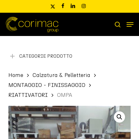
Skip
x-
facebook
linkedin
instagram
to
twitter
main
Men
content
Ricerca
search
prodotti
CATEGORIE PRODOTTO
Home
Calzatura & Pelletteria
MONTAGGIO - FINISSAGGIO
RIATTIVATORI
OMPA