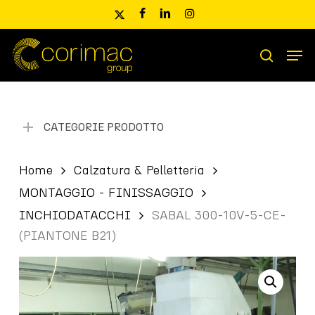
Skip
x-
facebook
linkedin
instagram
to
twitter
main
Men
content
Ricerca
search
prodotti
CATEGORIE PRODOTTO
Home
Calzatura & Pelletteria
MONTAGGIO - FINISSAGGIO
INCHIODATACCHI
SABAL 300-10V-5-CE-
(PIANTONE B21)