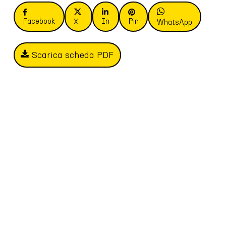
Facebook
In
Pin
X
WhatsApp
Scarica scheda PDF