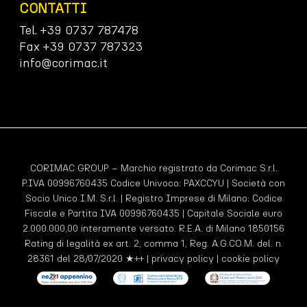
CONTATTI
Tel. +39 0737 787478
Fax +39 0737 787323
info@corimac.it
CORIMAC GROUP – Marchio registrato da Corimac S.r.l.
P.IVA 00996760435 Codice Univoco:
PAXCCYU
| Società con
Socio Unico I.M. S.r.l. | Registro Imprese di Milano: Codice
Fiscale e Partita IVA 00996760435 | Capitale Sociale euro
2.000.000,00 interamente versato. R.E.A. di Milano 1850156
Rating di legalità ex art. 2, comma 1, Reg. A.G.CO.M. del. n.
28361 del 28/07/2020 ★++ |
privacy policy
|
cookie policy