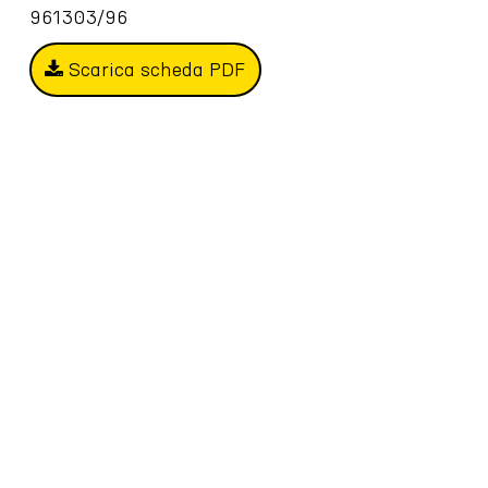
961303/96
Scarica scheda PDF