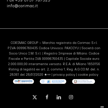
info@corimac.it
CORIMAC GROUP – Marchio registrato da Corimac S.r.l.
P.IVA 00996760435 Codice Univoco:
PAXCCYU
| Società con
Socio Unico I.M. S.r.l. | Registro Imprese di Milano: Codice
Fiscale e Partita IVA 00996760435 | Capitale Sociale euro
2.000.000,00 interamente versato. R.E.A. di Milano 1850156
Rating di legalità ex art. 2, comma 1, Reg. A.G.CO.M. del. n.
28361 del 28/07/2020 ★++ |
privacy policy
|
cookie policy
x-
facebook
linkedin
instagram
twitter