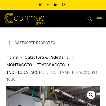
Skip
x-
facebook
linkedin
instagram
to
twitter
main
Men
content
Ricerca
search
prodotti
CATEGORIE PRODOTTO
Home
Calzatura & Pelletteria
MONTAGGIO - FINISSAGGIO
INCHIODATACCHI
ROTTAME FERROSO KG
1080