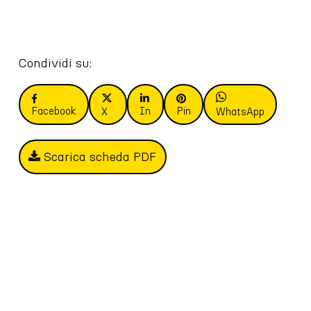
Condividi su:
Facebook
In
Pin
X
WhatsApp
Scarica scheda PDF