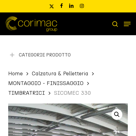
Skip
x-
facebook
linkedin
instagram
to
twitter
main
Men
content
Ricerca
search
prodotti
CATEGORIE PRODOTTO
Home
Calzatura & Pelletteria
MONTAGGIO - FINISSAGGIO
TIMBRATRICI
SICOMEC 330