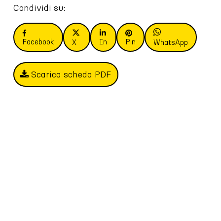
Condividi su:
Facebook
In
Pin
X
WhatsApp
Scarica scheda PDF