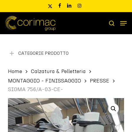
Skip
x-
facebook
linkedin
instagram
to
twitter
main
Men
content
Ricerca
search
prodotti
CATEGORIE PRODOTTO
Home
Calzatura & Pelletteria
MONTAGGIO - FINISSAGGIO
PRESSE
SIGMA 756/A-03-CE-