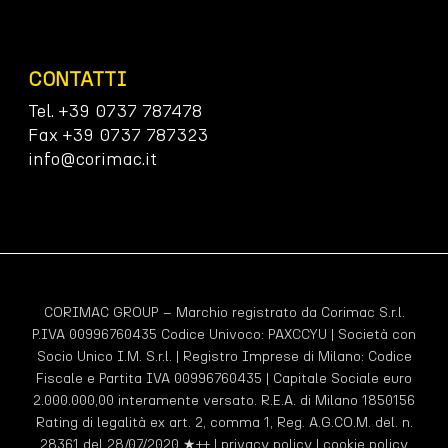
CONTATTI
Tel. +39 0737 787478
Fax +39 0737 787323
info@corimac.it
CORIMAC GROUP – Marchio registrato da Corimac S.r.l.
P.IVA 00996760435 Codice Univoco:
PAXCCYU
| Società con
Socio Unico I.M. S.r.l. | Registro Imprese di Milano: Codice
Fiscale e Partita IVA 00996760435 | Capitale Sociale euro
2.000.000,00 interamente versato. R.E.A. di Milano 1850156
Rating di legalità ex art. 2, comma 1, Reg. A.G.CO.M. del. n.
28361 del 28/07/2020 ★++ |
privacy policy
|
cookie policy