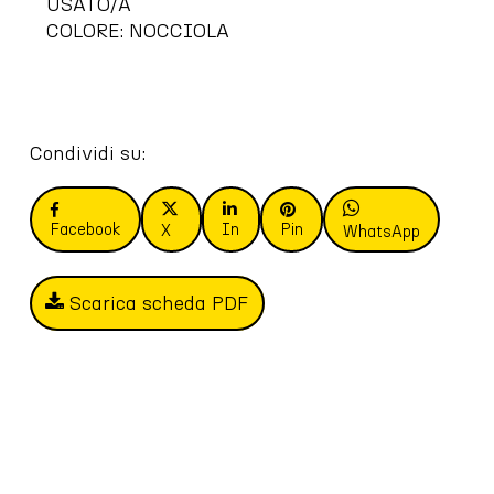
USATO/A
COLORE: NOCCIOLA
Condividi su:
Facebook
In
Pin
X
WhatsApp
Scarica scheda PDF