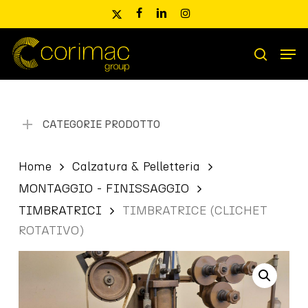
Skip
x-
facebook
linkedin
instagram
to
twitter
main
Men
content
Ricerca
search
prodotti
CATEGORIE PRODOTTO
Home
Calzatura & Pelletteria
MONTAGGIO - FINISSAGGIO
TIMBRATRICI
TIMBRATRICE (CLICHET
ROTATIVO)