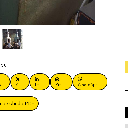
 su:
k
In
Pin
X
WhatsApp
ica scheda PDF
T