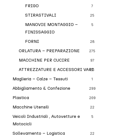
FRIGO
7
STIRASTIVALI
25
MANOVIE MONTAGGIO –
5
FINISSAGGIO
FORNI
28
ORLATURA – PREPARAZIONE
275
MACCHINE PER CUCIRE
97
ATTREZZATURE E ACCESSORI VARI
26
Maglieria – Calze – Tessuti
1
Abbigliamento & Confezione
299
Plastica
209
Macchine Utensili
22
Veicoli Industriali , Autovetture e
5
Motocicli
Sollevamento – Logistica
22