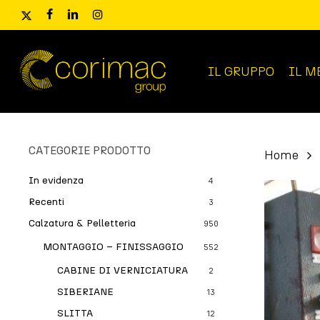
Skip
x-
facebook
linkedin
instagram
to
twitter
main
content
IL GRUPPO
IL M
Ricerca
prodotti
CATEGORIE PRODOTTO
Home
In evidenza
4
Recenti
3
Calzatura & Pelletteria
950
MONTAGGIO – FINISSAGGIO
552
CABINE DI VERNICIATURA
2
SIBERIANE
13
SLITTA
12