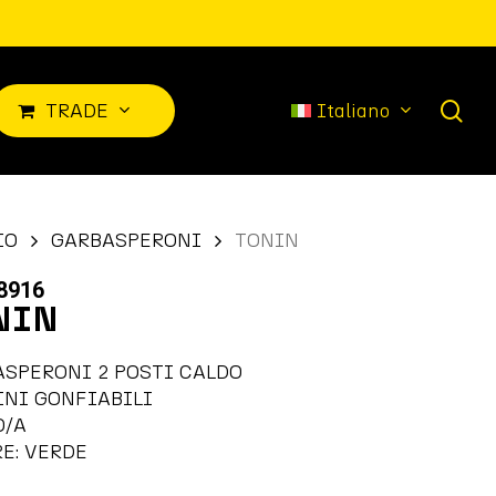
sea
T
R
A
D
E
Italiano
IO
GARBASPERONI
TONIN
8916
NIN
SPERONI 2 POSTI CALDO
INI GONFIABILI
O/A
E: VERDE