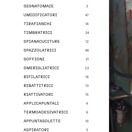
SEGNATOMAIE
3
UMIDIFICATORI
47
TIRAFIANCHI
14
TIMBRATRICI
34
SPIANACUCITURE
12
SPAZZOLATRICI
46
SOFFIONI
31
SMERIGLIATRICI
23
RIFILATRICI
16
RIBATTITRICI
13
RIATTIVATORI
15
APPLICAPUNTALI
4
TERMOADESIVATRICI
6
APPUNTASOLETTE
10
ASPIRATORI
3