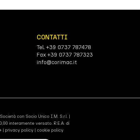
CONTATTI
Tel. +39 0737 787478
Fax +39 0737 787323
info@corimac.it
 Società con Socio Unico I.M. S.r.l. |
,00 interamente versato. R.E.A. di
+ |
privacy policy
|
cookie policy