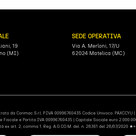
ALE
SEDE OPERATIVA
liani, 19
Via A. Merloni, 17/U
no (MI)
62024 Matelica (MC)
ato da Corimac S.r.l. P.IVA 00996760435 Codice Univoco:
PAXCCYU
|
e Fiscale e Partita IVA 00996760435 | Capitale Sociale euro 2.000.000
tà ex art. 2, comma 1, Reg. A.G.CO.M. del. n. 28361 del 28/07/2020 ★+