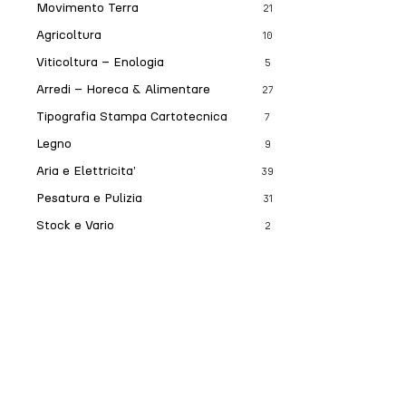
Movimento Terra
21
Agricoltura
10
Viticoltura – Enologia
5
Arredi – Horeca & Alimentare
27
Tipografia Stampa Cartotecnica
7
Legno
9
Aria e Elettricita’
39
Pesatura e Pulizia
31
Stock e Vario
2