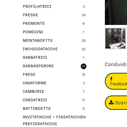
PROFILATRICI
3
PRESSE
30
PREMONTE
8
POMICINI
1
MONTABOETTE
26
INCHIODATACCHI
25
GARBATRICI
1
Condividi
GARBASPERONI
26
FRESE
15
CAVAFORME
Faceboo
3
CAMBORIE
1
CARDATRICI
17
Scar
BATTIBOETTE
8
AVVITATACCHI – FISSATACCHI –
19
PREFISSATACCHI