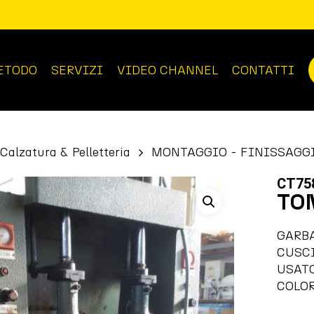
ETODO
SERVIZI
VIDEO CHANNEL
CONTATTI
Calzatura & Pelletteria
MONTAGGIO - FINISSAGG
CT75
TO
GARBA
CUSC
USAT
COLOR