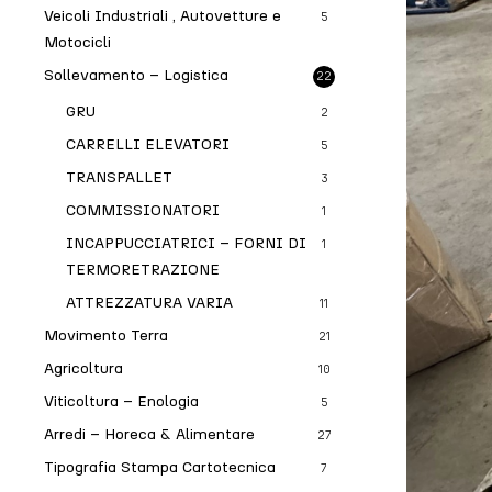
Veicoli Industriali , Autovetture e
5
Motocicli
Sollevamento – Logistica
22
GRU
2
CARRELLI ELEVATORI
5
TRANSPALLET
3
COMMISSIONATORI
1
INCAPPUCCIATRICI – FORNI DI
1
TERMORETRAZIONE
ATTREZZATURA VARIA
11
Movimento Terra
21
Agricoltura
10
Viticoltura – Enologia
5
Arredi – Horeca & Alimentare
27
Tipografia Stampa Cartotecnica
7