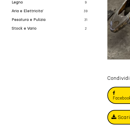
Legno
9
Aria e Elettricita’
39
Pesatura e Pulizia
31
Stock e Vario
2
Condividi
Faceboo
Scar