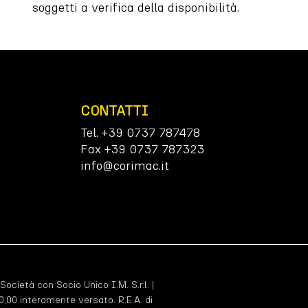
soggetti a verifica della disponibilità.
CONTATTI
Tel. +39 0737 787478
Fax +39 0737 787323
info@corimac.it
 Società con Socio Unico I.M. S.r.l. |
,00 interamente versato. R.E.A. di