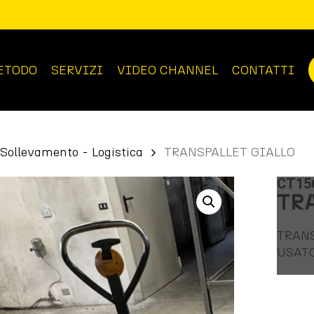
ETODO
SERVIZI
VIDEO CHANNEL
CONTATTI
Sollevamento - Logistica
TRANSPALLET GIALLO
CT15
TR
TRAN
USAT