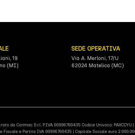
ALE
SEDE OPERATIVA
liani, 19
Via A. Merloni, 17/U
no (MI)
62024 Matelica (MC)
ato da Corimac S.r.l. P.IVA 00996760435 Codice Univoco:
PAXCCYU
|
e Fiscale e Partita IVA 00996760435 | Capitale Sociale euro 2.000.000