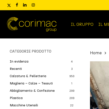
Skip
x-
facebook
linkedin
instagram
to
twitter
main
content
IL GRUPPO
IL M
Ricerca
prodotti
CATEGORIE PRODOTTO
Home
In evidenza
4
Recenti
3
Calzatura & Pelletteria
950
Maglieria – Calze – Tessuti
1
Abbigliamento & Confezione
299
Plastica
209
Macchine Utensili
22