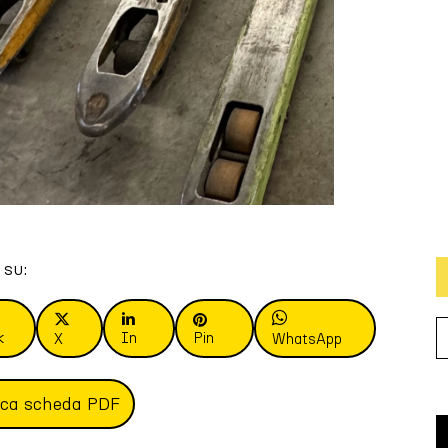
 su:
k
In
Pin
X
WhatsApp
ica scheda PDF