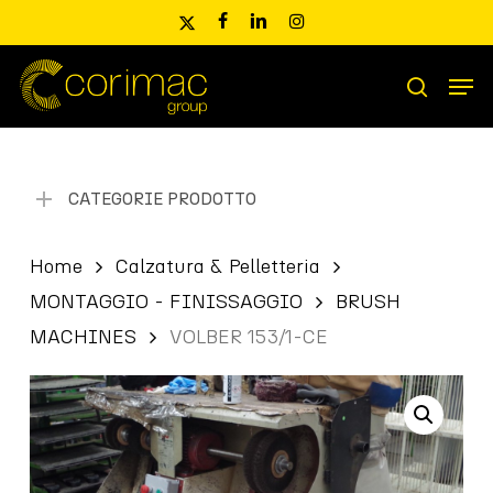
Skip
x-
facebook
linkedin
instagram
to
twitter
main
Men
content
Ricerca
search
prodotti
CATEGORIE PRODOTTO
Home
Calzatura & Pelletteria
MONTAGGIO - FINISSAGGIO
BRUSH
MACHINES
VOLBER 153/1-CE