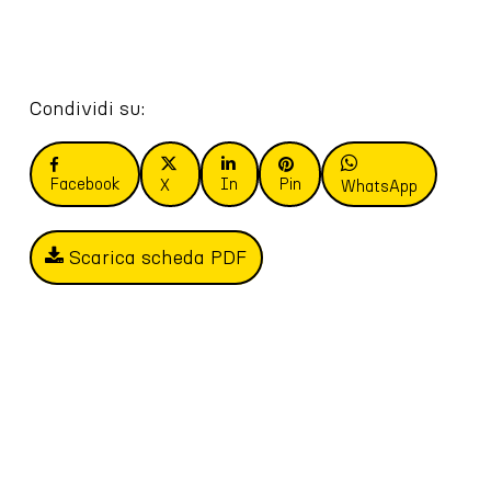
Condividi su:
Facebook
In
Pin
X
WhatsApp
Scarica scheda PDF