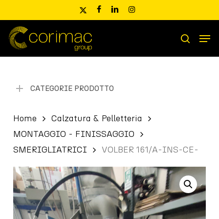
Skip
x-
facebook
linkedin
instagram
to
twitter
main
Men
content
Ricerca
search
prodotti
CATEGORIE PRODOTTO
Home
Calzatura & Pelletteria
MONTAGGIO - FINISSAGGIO
SMERIGLIATRICI
VOLBER 161/A-INS-CE-