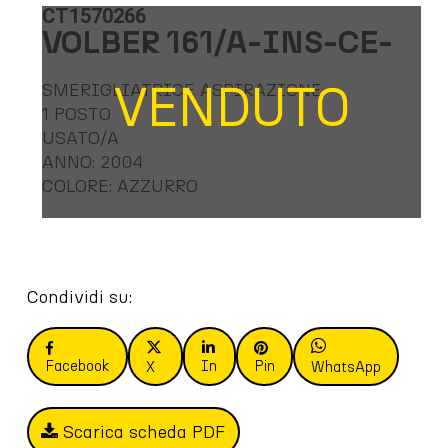
CT1570266
VOLBER 161/A-INS-CE-
VENDUTO
SMERIGLIATRICE ASPIRAZIONE
1 POSTO
USATO/A
ANNO: 2004
COLORE: AZZURRO
Condividi su:
Facebook
In
Pin
X
WhatsApp
Scarica scheda PDF