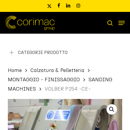
Skip
x-
facebook
linkedin
instagram
to
twitter
main
Men
content
Ricerca
search
prodotti
CATEGORIE PRODOTTO
Home
Calzatura & Pelletteria
MONTAGGIO - FINISSAGGIO
SANDING
MACHINES
VOLBER P254 -CE-