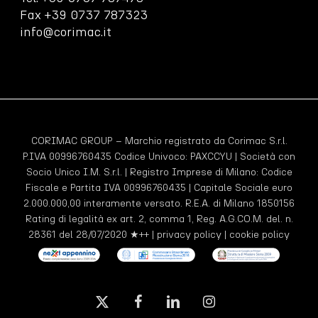
Fax +39 0737 787323
info@corimac.it
CORIMAC GROUP – Marchio registrato da Corimac S.r.l.
P.IVA 00996760435 Codice Univoco:
PAXCCYU
| Società con
Socio Unico I.M. S.r.l. | Registro Imprese di Milano: Codice
Fiscale e Partita IVA 00996760435 | Capitale Sociale euro
2.000.000,00 interamente versato. R.E.A. di Milano 1850156
Rating di legalità ex art. 2, comma 1, Reg. A.G.CO.M. del. n.
28361 del 28/07/2020 ★++ |
privacy policy
|
cookie policy
x-
facebook
linkedin
instagram