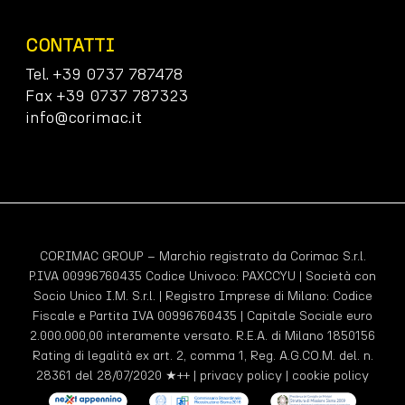
CONTATTI
Tel. +39 0737 787478
Fax +39 0737 787323
info@corimac.it
CORIMAC GROUP – Marchio registrato da Corimac S.r.l.
P.IVA 00996760435 Codice Univoco:
PAXCCYU
| Società con
Socio Unico I.M. S.r.l. | Registro Imprese di Milano: Codice
Fiscale e Partita IVA 00996760435 | Capitale Sociale euro
2.000.000,00 interamente versato. R.E.A. di Milano 1850156
Rating di legalità ex art. 2, comma 1, Reg. A.G.CO.M. del. n.
28361 del 28/07/2020 ★++ |
privacy policy
|
cookie policy