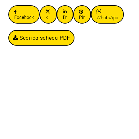
Facebook
In
Pin
X
WhatsApp
Scarica scheda PDF