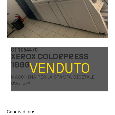
CT1064470
XEROX COLORPRESS
1000
VENDUTO
MACCHINA PER LA STAMPA DIGITALE
USATO/A
Condividi su: