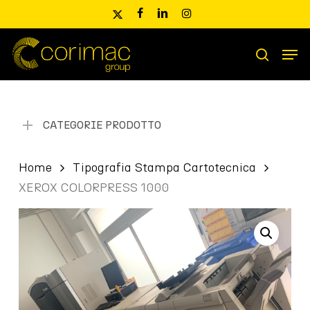
Skip
x-
facebook
linkedin
instagram
to
twitter
main
Men
content
Ricerca
search
prodotti
CATEGORIE PRODOTTO
Home
Tipografia Stampa Cartotecnica
XEROX COLORPRESS 1000