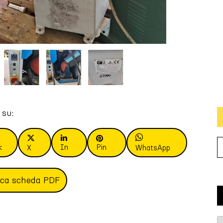
 su:
k
In
Pin
X
WhatsApp
ica scheda PDF
T