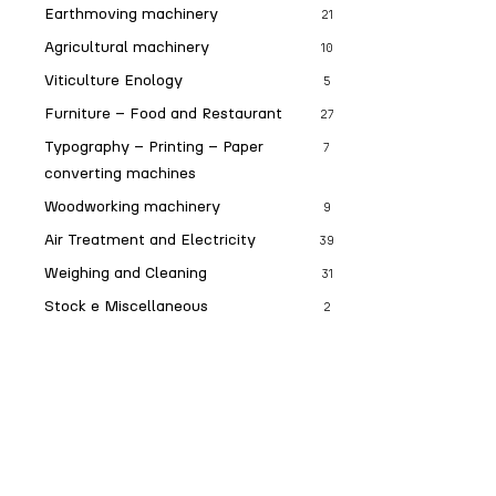
Earthmoving machinery
21
Agricultural machinery
10
Viticulture Enology
5
Furniture – Food and Restaurant
27
Typography – Printing – Paper
7
converting machines
Woodworking machinery
9
Air Treatment and Electricity
39
Weighing and Cleaning
31
Stock e Miscellaneous
2