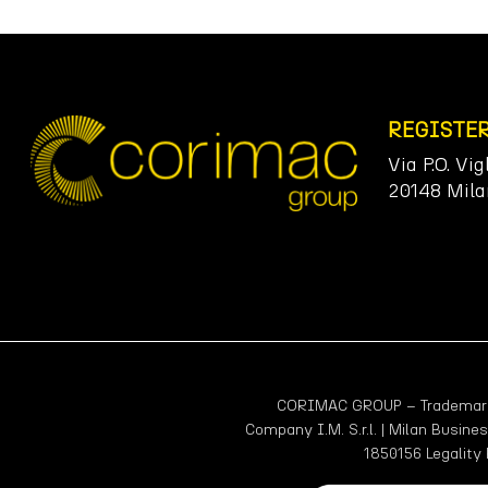
REGISTE
Via P.O. Vig
20148 Mila
CORIMAC GROUP – Trademark r
Company I.M. S.r.l. | Milan Busine
1850156 Legality 