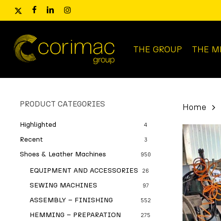
Skip
x-
facebook
linkedin
instagram
to
twitter
main
content
THE GROUP
THE M
Products
search
PRODUCT CATEGORIES
Home
Highlighted
4
Recent
3
Shoes & Leather Machines
950
EQUIPMENT AND ACCESSORIES
26
SEWING MACHINES
97
ASSEMBLY – FINISHING
552
HEMMING – PREPARATION
275