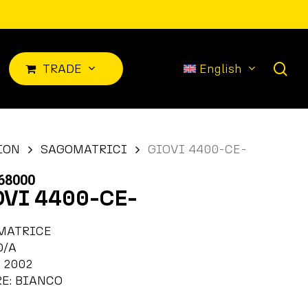
sea
TRADE
English
ION
SAGOMATRICI
GIOVI 4400-CE-
68000
OVI 4400-CE-
MATRICE
O/A
 2002
E: BIANCO