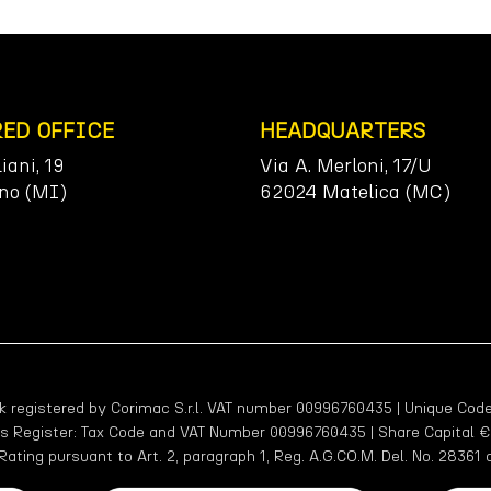
RED OFFICE
HEADQUARTERS
liani, 19
Via A. Merloni, 17/U
no (MI)
62024 Matelica (MC)
egistered by Corimac S.r.l. VAT number 00996760435 | Unique Code
ss Register: Tax Code and VAT Number 00996760435 | Share Capital €2,
Rating pursuant to Art. 2, paragraph 1, Reg. A.G.CO.M. Del. No. 28361