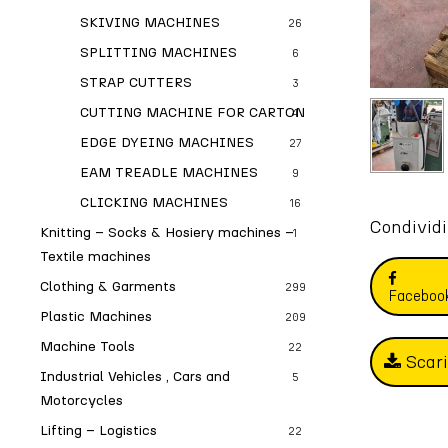
SKIVING MACHINES
26
SPLITTING MACHINES
6
STRAP CUTTERS
3
CUTTING MACHINE FOR CARTON
4
EDGE DYEING MACHINES
27
EAM TREADLE MACHINES
9
CLICKING MACHINES
16
Condividi
Knitting – Socks & Hosiery machines –
1
Textile machines
Clothing & Garments
299
Faceboo
Plastic Machines
209
Machine Tools
22
Scar
Industrial Vehicles , Cars and
5
Motorcycles
Lifting – Logistics
22