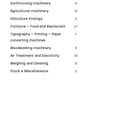
Earthmoving machinery
21
Agricultural machinery
10
Viticulture Enology
5
Furniture – Food and Restaurant
27
Typography – Printing – Paper
7
converting machines
Woodworking machinery
9
Air Treatment and Electricity
39
Weighing and Cleaning
31
Stock e Miscellaneous
2