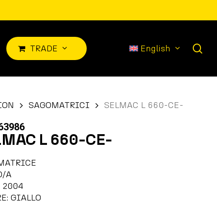
sea
TRADE
English
ION
SAGOMATRICI
SELMAC L 660-CE-
63986
LMAC L 660-CE-
MATRICE
O/A
 2004
E: GIALLO