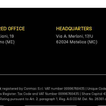
RED OFFICE
HEADQUARTERS
liani, 19
Via A. Merloni, 17/U
no (MI)
62024 Matelica (MC)
egistered by Corimac S.r.l. VAT number 00996760435 | Unique Code
ss Register: Tax Code and VAT Number 00996760435 | Share Capital €2,
Rating pursuant to Art. 2, paragraph 1, Reg. A.G.CO.M. Del. No. 28361