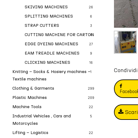
SKIVING MACHINES
26
SPLITTING MACHINES
6
STRAP CUTTERS
3
CUTTING MACHINE FOR CARTON
4
EDGE DYEING MACHINES
27
EAM TREADLE MACHINES
9
CLICKING MACHINES
16
Condividi
Knitting – Socks & Hosiery machines –
1
Textile machines
Clothing & Garments
299
Faceboo
Plastic Machines
209
Machine Tools
22
Scar
Industrial Vehicles , Cars and
5
Motorcycles
Lifting – Logistics
22