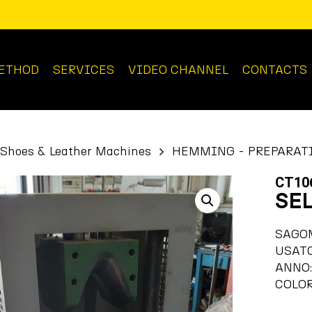
ETHOD
SERVICES
VIDEO CHANNEL
CONTACTS
Shoes & Leather Machines
HEMMING - PREPARAT
CT10
SE
SAGO
USAT
ANNO:
COLOR