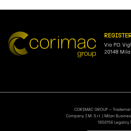
REGISTE
Via P.O. Vig
20148 Mila
CORIMAC GROUP – Trademark r
Company I.M. S.r.l. | Milan Busine
1850156 Legality 