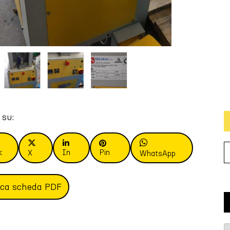
 su:
k
In
Pin
X
WhatsApp
ica scheda PDF
T