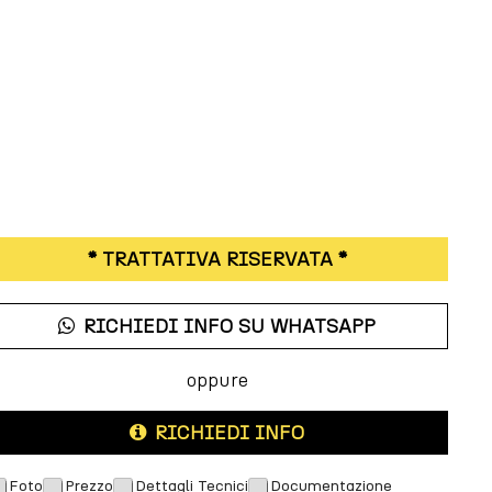
* TRATTATIVA RISERVATA *
RICHIEDI INFO SU WHATSAPP
oppure
RICHIEDI INFO
M
Foto
Prezzo
Dettagli Tecnici
Documentazione