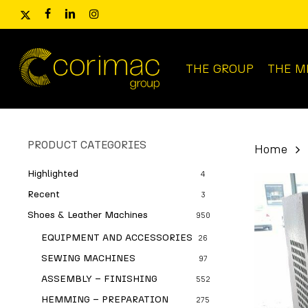
Skip
x-
facebook
linkedin
instagram
to
twitter
main
content
THE GROUP
THE M
Products
search
PRODUCT CATEGORIES
Home
Highlighted
4
Recent
3
Shoes & Leather Machines
950
EQUIPMENT AND ACCESSORIES
26
SEWING MACHINES
97
ASSEMBLY – FINISHING
552
HEMMING – PREPARATION
275