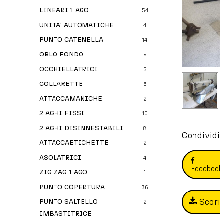
LINEARI 1 AGO
54
UNITA' AUTOMATICHE
4
PUNTO CATENELLA
14
ORLO FONDO
5
OCCHIELLATRICI
5
COLLARETTE
6
ATTACCAMANICHE
2
2 AGHI FISSI
10
2 AGHI DISINNESTABILI
8
Condividi
ATTACCAETICHETTE
2
ASOLATRICI
4
Faceboo
ZIG ZAG 1 AGO
1
PUNTO COPERTURA
36
Scar
PUNTO SALTELLO
2
IMBASTITRICE