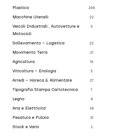
Plastica
209
Macchine Utensili
22
Veicoli Industriali , Autovetture e
5
Motocicli
Sollevamento – Logistica
22
Movimento Terra
21
Agricoltura
10
Viticoltura – Enologia
5
Arredi – Horeca & Alimentare
27
Tipografia Stampa Cartotecnica
7
Legno
9
Aria e Elettricita’
39
Pesatura e Pulizia
31
Stock e Vario
2