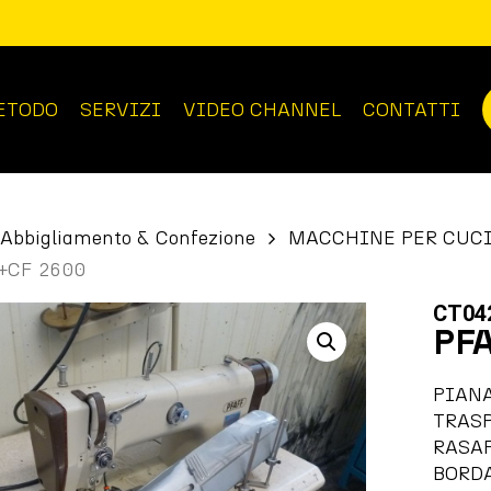
ETODO
SERVIZI
VIDEO CHANNEL
CONTATTI
Abbigliamento & Confezione
MACCHINE PER CUC
+CF 2600
CT04
PFA
PIAN
TRASP
RASA
BORD