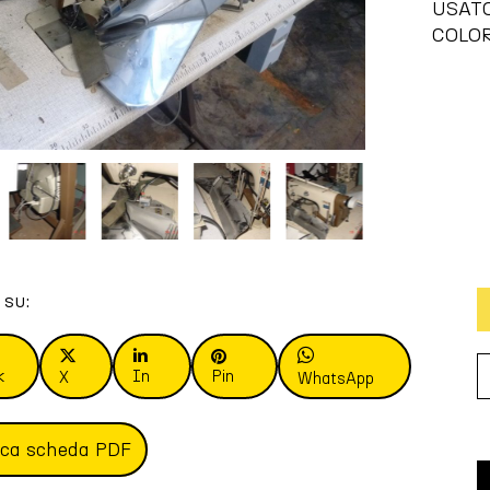
USAT
COLOR
 su:
k
In
Pin
X
WhatsApp
ica scheda PDF