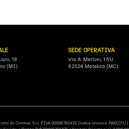
ALE
SEDE OPERATIVA
liani, 19
Via A. Merloni, 17/U
no (MI)
62024 Matelica (MC)
ato da Corimac S.r.l. P.IVA 00996760435 Codice Univoco:
PAXCCYU
|