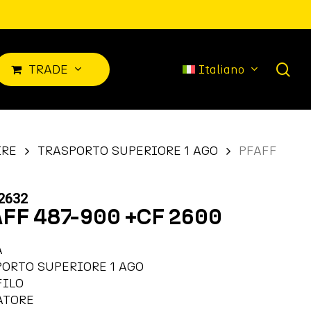
sea
T
R
A
D
E
Italiano
IRE
TRASPORTO SUPERIORE 1 AGO
PFAFF
2632
FF 487-900 +CF 2600
A
ORTO SUPERIORE 1 AGO
FILO
ATORE