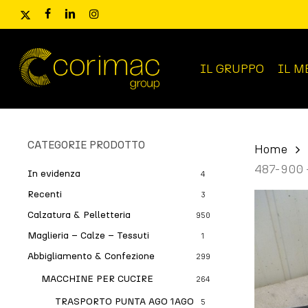
Skip
x-
facebook
linkedin
instagram
to
twitter
main
content
IL GRUPPO
IL M
Ricerca
prodotti
CATEGORIE PRODOTTO
Home
487-900 
In evidenza
4
Recenti
3
Calzatura & Pelletteria
950
Maglieria – Calze – Tessuti
1
Abbigliamento & Confezione
299
MACCHINE PER CUCIRE
264
TRASPORTO PUNTA AGO 1AGO
5