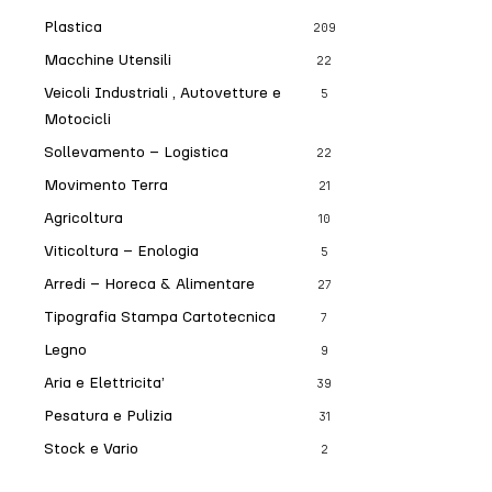
Plastica
209
Macchine Utensili
22
Veicoli Industriali , Autovetture e
5
Motocicli
Sollevamento – Logistica
22
Movimento Terra
21
Agricoltura
10
Viticoltura – Enologia
5
Arredi – Horeca & Alimentare
27
Tipografia Stampa Cartotecnica
7
Legno
9
Aria e Elettricita’
39
Pesatura e Pulizia
31
Stock e Vario
2