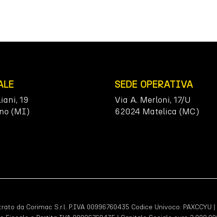
ALE
SEDE OPERATIVA
liani, 19
Via A. Merloni, 17/U
no (MI)
62024 Matelica (MC)
ato da Corimac S.r.l. P.IVA 00996760435 Codice Univoco:
PAXCCYU
|