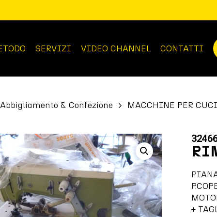
ETODO
SERVIZI
VIDEO CHANNEL
CONTATTI
Abbigliamento & Confezione
MACCHINE PER CUC
3246
RI
PIAN
P.COP
MOTO
+ TAG