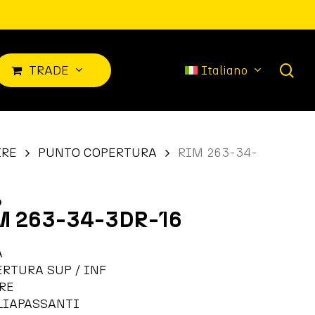
sea
T
R
A
D
E
Italiano
IRE
PUNTO COPERTURA
RIM 263-34-
6
M 263-34-3DR-16
A
ERTURA SUP / INF
RE
LIAPASSANTI