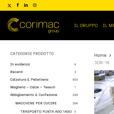
Skip
x-
facebook
linkedin
instagram
to
twitter
main
content
IL GRUPPO
IL M
Ricerca
prodotti
CATEGORIE PRODOTTO
Home
3DR-16
In evidenza
4
Recenti
3
Calzatura & Pelletteria
950
Maglieria – Calze – Tessuti
1
Abbigliamento & Confezione
299
MACCHINE PER CUCIRE
264
TRASPORTO PUNTA AGO 1AGO
5