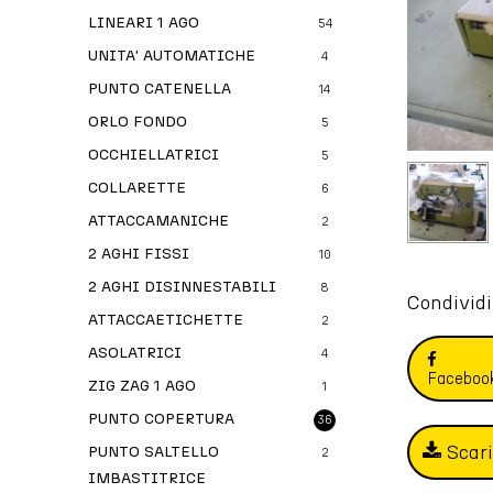
LINEARI 1 AGO
54
UNITA' AUTOMATICHE
4
PUNTO CATENELLA
14
ORLO FONDO
5
OCCHIELLATRICI
5
COLLARETTE
6
ATTACCAMANICHE
2
2 AGHI FISSI
10
2 AGHI DISINNESTABILI
8
Condividi
ATTACCAETICHETTE
2
ASOLATRICI
4
Faceboo
ZIG ZAG 1 AGO
1
PUNTO COPERTURA
36
Scar
PUNTO SALTELLO
2
IMBASTITRICE