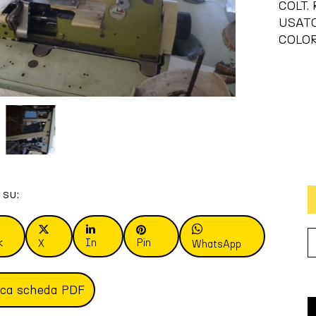
COLT. 
USAT
COLOR
 su:
k
In
Pin
X
WhatsApp
ica scheda PDF